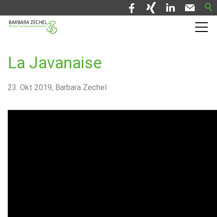
Barbara Zechel
La Javanaise
Trainingskurse
23. Okt 2019
Barbara Zechel
Termine
Presse
Blog
Kontakt