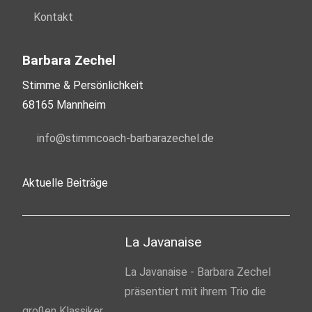
Kontakt
Barbara Zechel
Stimme & Persönlichkeit
68165 Mannheim
nf
st
mmc
ch-b
rb
r
z
ch
l
d
Aktuelle Beiträge
La Javanaise
La Javanaise - Barbara Zechel
präsentiert mit ihrem Trio die
großen Klassiker.